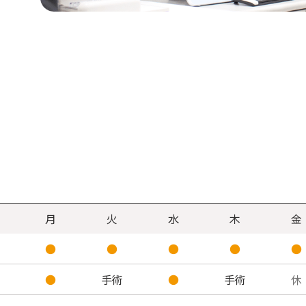
月
火
水
木
金
●
●
●
●
●
●
手術
●
手術
休