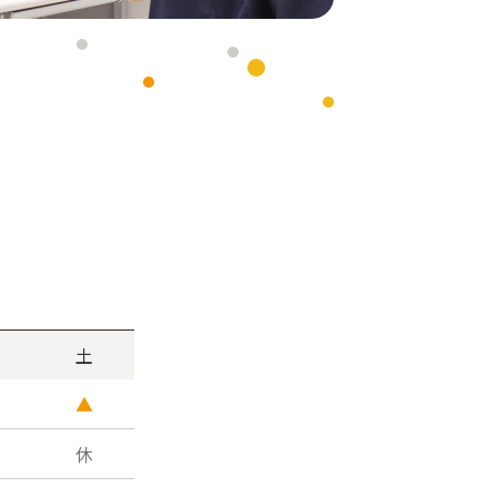
土
▲
休