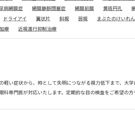
尿病網膜症
網膜静脈閉塞症
網膜前膜
黄斑円孔
ドライアイ
翼状片
斜視
弱視
まぶたのけいれ
加療
近視進行抑制治療
の軽い症状から、時として失明につながる視力低下まで、大学
眼科専門医が対応いたします。定期的な目の検査をご希望の方