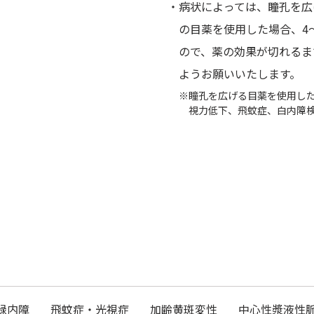
・病状によっては、瞳孔を広
の目薬を使用した場合、4
ので、薬の効果が切れるま
ようお願いいたします。
※瞳孔を広げる目薬を使用し
視力低下、飛蚊症、白内障
緑内障
飛蚊症・光視症
加齢黄斑変性
中心性漿液性